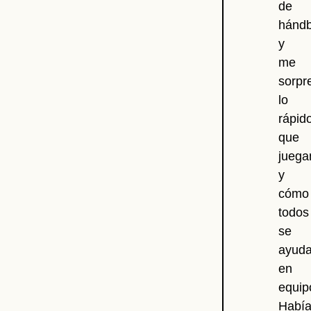
de
hándb
y
me
sorpr
lo
rápid
que
juega
y
cómo
todos
se
ayud
en
equip
Habí