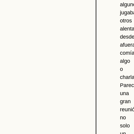
algun
jugab
otros
alent
desd
afuer
comí
algo
o
charl
Parec
una
gran
reuni
no
solo
un