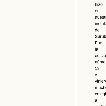
hizo
en
nuest
insta
de
Surubi
Fue
la
edici
núme
13
y
vinie
much
coleg
a