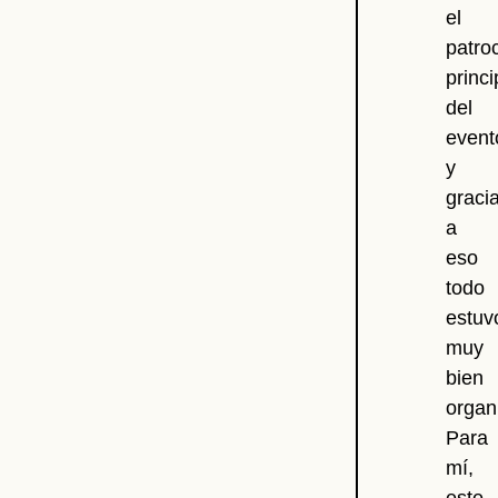
el
patro
princi
del
event
y
graci
a
eso
todo
estuv
muy
bien
organ
Para
mí,