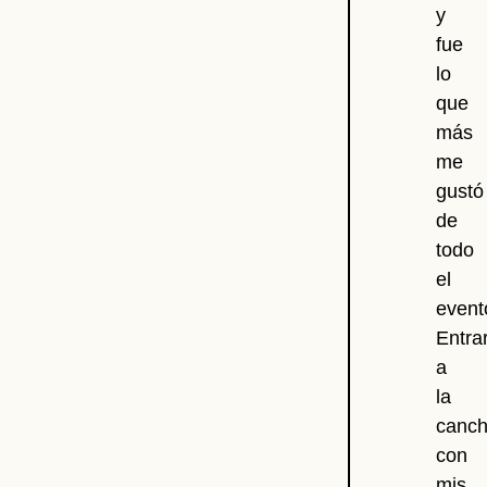
y
fue
lo
que
más
me
gustó
de
todo
el
event
Entra
a
la
canc
con
mis