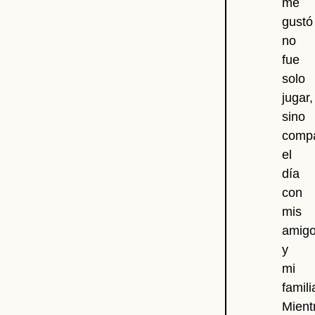
me
gustó
no
fue
solo
jugar,
sino
compa
el
día
con
mis
amig
y
mi
famili
Mient