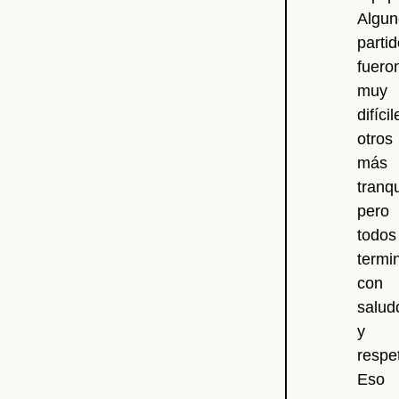
Algun
parti
fuero
muy
difícil
otros
más
tranqu
pero
todos
termi
con
salud
y
respe
Eso