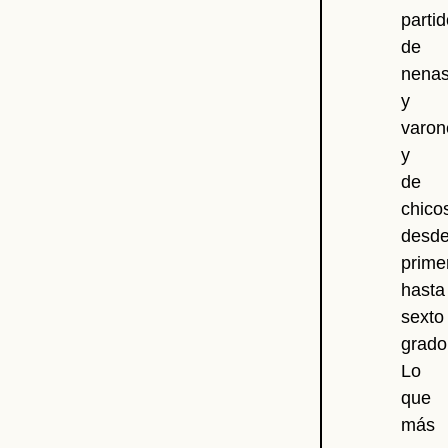
parti
de
nena
y
varon
y
de
chico
desd
prime
hasta
sexto
grado
Lo
que
más