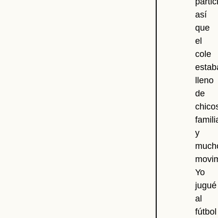
partic
así
que
el
cole
estab
lleno
de
chico
famili
y
much
movim
Yo
jugué
al
fútbol