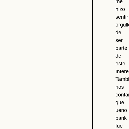
me
hizo
sentir
orgul
de
ser
parte
de
este
Intere
Tamb
nos
conta
que
ueno
bank
fue