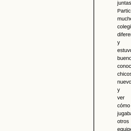
juntas
Parti
much
coleg
difer
y
estuv
buen
conoc
chico
nuev
y
ver
cómo
jugab
otros
equip