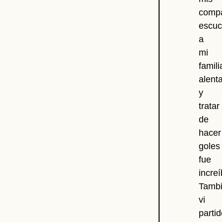
comp
escuc
a
mi
famili
alent
y
tratar
de
hacer
goles
fue
increí
Tamb
vi
parti