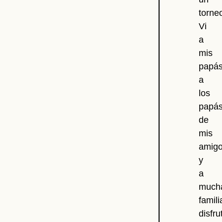
torne
Vi
a
mis
papás
a
los
papá
de
mis
amig
y
a
much
famili
disfr