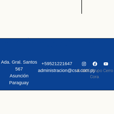
UBICACIÓN
COLEGIO SAN
SEGUINOS
ANDRÉS
Ada. Gral. Santos
+59521221647
567
administracion@csa.com.py
© 2025 Grupo Cerro
Asunción
Cora.
Paraguay