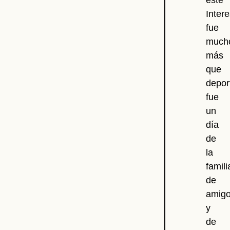
este
Intere
fue
much
más
que
depor
fue
un
día
de
la
famili
de
amig
y
de